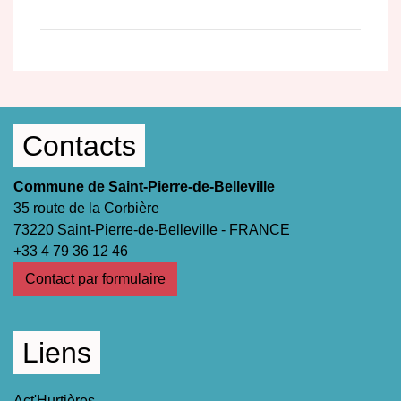
Contacts
Commune de Saint-Pierre-de-Belleville
35 route de la Corbière
73220 Saint-Pierre-de-Belleville - FRANCE
+33 4 79 36 12 46
Contact par formulaire
Liens
Act'Hurtières