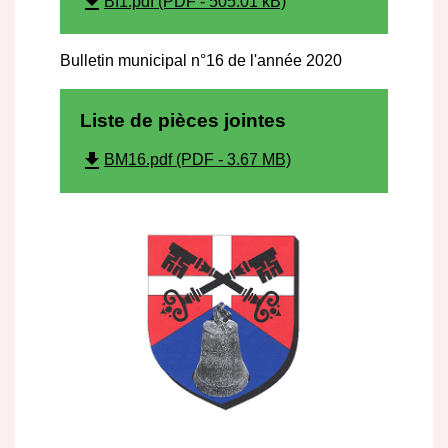
file_download
BI1.pdf (PDF - 505.01 kB)
Bulletin municipal n°16 de l'année 2020
Liste de pièces jointes
file_download
BM16.pdf (PDF - 3.67 MB)