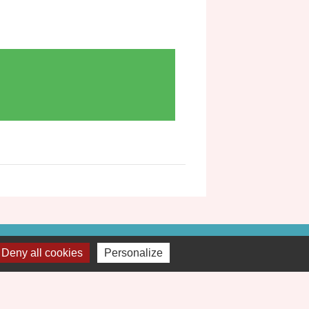
Liens
Deny all cookies
Personalize
t'Hurtières
urienne TV